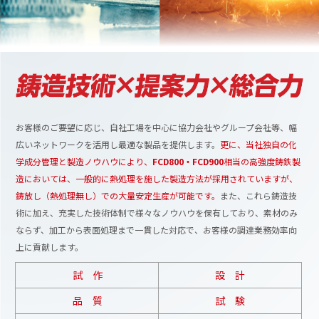
お客様のご要望に応じ、自社工場を中心に協力会社やグループ会社等、幅
広いネットワークを活用し最適な製品を提供します。
更に、当社独自の化
学成分管理と製造ノウハウにより、
FCD800・FCD900
相当の高強度鋳鉄製
造においては、一般的に熱処理を施した製造方法が採用されていますが、
鋳放し（熱処理無し）での大量安定生産が可能です。
また、これら鋳造技
術に加え、充実した技術体制で様々なノウハウを保有しており、素材のみ
ならず、加工から表面処理まで一貫した対応で、お客様の調達業務効率向
上に貢献します。
試 作
設 計
品 質
試 験