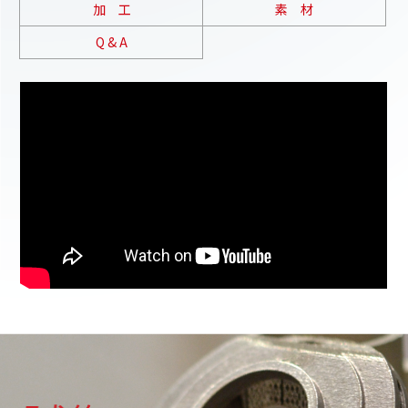
加 工
素 材
Q & A